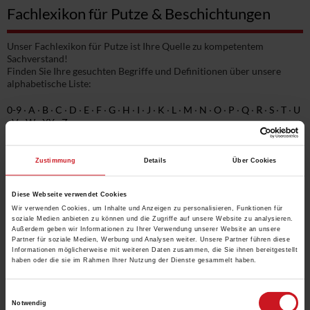
Fachlexikon für Putze & Beschichtungen
Unser Fachlexikon für Putze ist Ihre Quelle zu kompetentem
Sachverstand!
Finden Sie Ihre gesuchten Begriffe und Definitionen über unsere
alphabetische Liste:
0-9
·
A
·
B
·
C
·
D
·
E
·
F
·
G
·
H
·
I
·
J
·
K
·
L
·
M
·
N
·
O
·
P
·
Q
·
R
·
S
·
T
·
U
·
V
·
W
·
XY
·
Z
Einträge unter R:
Zustimmung
Details
Über Cookies
RAL
Randwinkel
Diese Webseite verwendet Cookies
Wir verwenden Cookies, um Inhalte und Anzeigen zu personalisieren, Funktionen für
Rauheit/-tiefe
soziale Medien anbieten zu können und die Zugriffe auf unsere Website zu analysieren.
REA-Gips
Außerdem geben wir Informationen zu Ihrer Verwendung unserer Website an unsere
Partner für soziale Medien, Werbung und Analysen weiter. Unsere Partner führen diese
Reaktives Lösungsmittel, Reaktivverdünner
Informationen möglicherweise mit weiteren Daten zusammen, die Sie ihnen bereitgestellt
haben oder die sie im Rahmen Ihrer Nutzung der Dienste gesammelt haben.
Redispergierung
Reemulgierung
Einwilligungsauswahl
Notwendig
Reflektometer