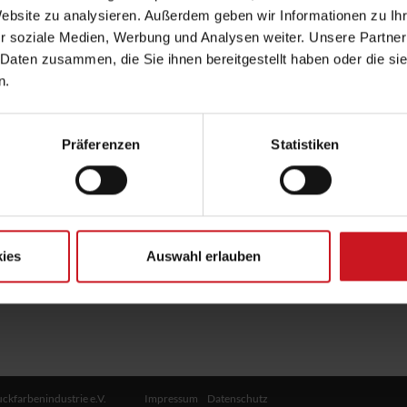
Website zu analysieren. Außerdem geben wir Informationen zu I
lexikon: Alphabetisch
r soziale Medien, Werbung und Analysen weiter. Unsere Partner
 Daten zusammen, die Sie ihnen bereitgestellt haben oder die s
Fachlexikon für Putze & Beschichtungen
n.
nser Fachlexikon für Putze ist Ihre Quelle zu kompetentem Sachverstan
inden Sie Ihre gesuchten Begriffe und Definitionen über unsere alphabeti
Präferenzen
Statistiken
0-9
·
A
·
B
·
C
·
D
·
E
·
F
·
G
·
H
·
I
·
J
·
K
·
L
·
M
·
N
·
O
·
P
·
Q
·
R
·
S
·
T
·
U
·
V
·
ies
Auswahl erlauben
ckfarbenindustrie e.V.
Impressum
Datenschutz