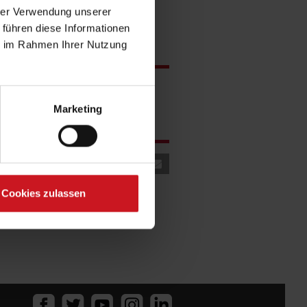
hrer Verwendung unserer
 führen diese Informationen
ie im Rahmen Ihrer Nutzung
d!
sche Liste:
Marketing
W
·
XY
·
Z
Cookies zulassen