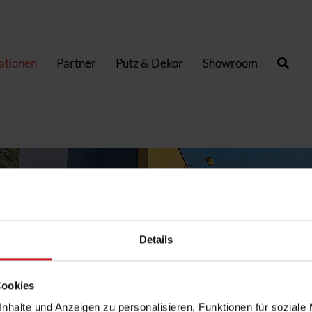
kationen
Partner
Putz & Dekor
Showroom
Details
Cookies
nhalte und Anzeigen zu personalisieren, Funktionen für soziale