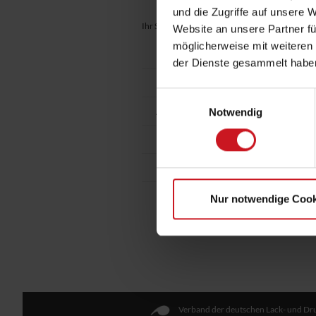
und die Zugriffe auf unsere 
Ihr Standort:
Fachlexikon / Publikationen
|
Fach
Website an unsere Partner fü
möglicherweise mit weiteren
Fachlexikon: Alphabetisch
der Dienste gesammelt habe
Fachlexikon als App
U
Einwilligungsauswahl
F
Andere Publikationen
Notwendig
Bestellformular
Kontakt
Nur notwendige Cook
Verband der deutschen Lack- und Dru