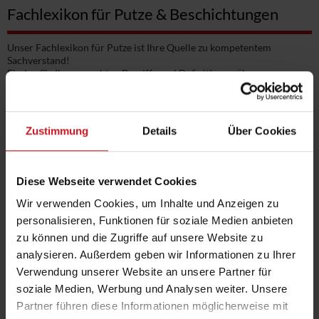
Fachlexikon für Putze & Beschichtungen
Unser Fachlexikon für Putze ist Ihre Quelle zu kompetentem
Sachverstand!
Finden Sie Ihre gesuchten Begriffe und Definitionen über unsere
alphabetische Liste:
0-9
·
A
·
B
·
C
·
D
·
E
·
F
·
G
·
H
·
I
·
J
·
K
·
L
·
M
·
N
·
O
·
P
·
Q
·
R
·
S
·
T
·
U
·
V
·
W
·
XY
·
Z
Zustimmung
Details
Über Cookies
Einträge unter D:
Dämmstoffe
Diese Webseite verwendet Cookies
Dampfdruck
Wir verwenden Cookies, um Inhalte und Anzeigen zu
Dampfsperre
personalisieren, Funktionen für soziale Medien anbieten
Deckbeschichtung
zu können und die Zugriffe auf unsere Website zu
analysieren. Außerdem geben wir Informationen zu Ihrer
Deckputz
Verwendung unserer Website an unsere Partner für
Deckvermögen
soziale Medien, Werbung und Analysen weiter. Unsere
Decopaint-Richtlinie
Partner führen diese Informationen möglicherweise mit
Dekorative Beschichtungen