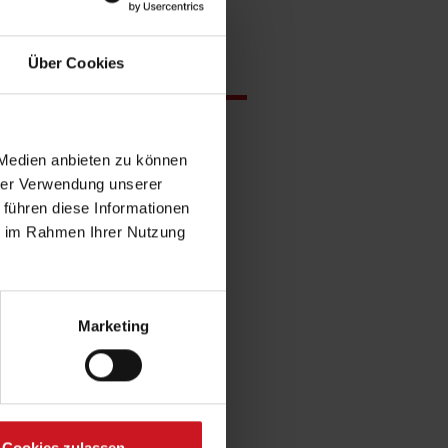
Über Cookies
d!
sche Liste:
 Medien anbieten zu können
W
·
XY
·
Z
hrer Verwendung unserer
 führen diese Informationen
ie im Rahmen Ihrer Nutzung
Marketing