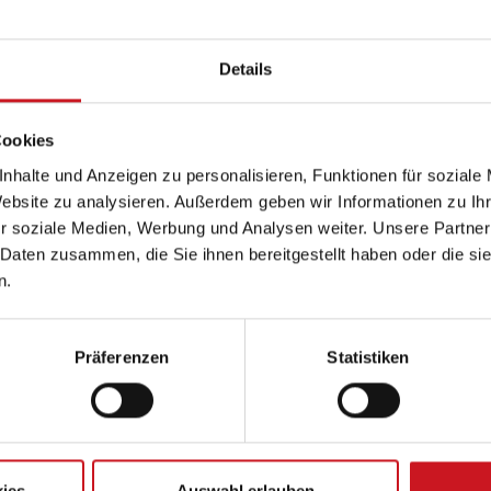
lexikon: Alphabetisch
Details
Fachlexikon für Putze & Beschichtungen
nser Fachlexikon für Putze ist Ihre Quelle zu kompetentem Sachverstan
Cookies
inden Sie Ihre gesuchten Begriffe und Definitionen über unsere alphabeti
nhalte und Anzeigen zu personalisieren, Funktionen für soziale
0-9
·
A
·
B
·
C
·
D
·
E
·
F
·
G
·
H
·
I
·
J
·
K
·
L
·
M
·
N
·
O
·
P
·
Q
·
R
·
S
·
T
·
U
·
V
·
Website zu analysieren. Außerdem geben wir Informationen zu I
r soziale Medien, Werbung und Analysen weiter. Unsere Partner
Einträge unter L:
 Daten zusammen, die Sie ihnen bereitgestellt haben oder die s
Lack
n.
Lagerkonservierung
Lagerstabilität, Lagerbeständigkeit
Präferenzen
Statistiken
Lasur
Latex, Latexfarben
Leafing-Pigmente
Leichtputz, Leichtputzmörtel
Leimfarben