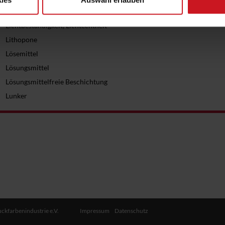
ies
Auswahl erlauben
LF
Lichtbeständigkeit, Lichtechtheit
Lithopone
Lösemittel
Lösungsmittel
Lösungsmittelfreie Beschichtung
Lunker
ckfarbenindustrie e.V.
Impressum
Datenschutz