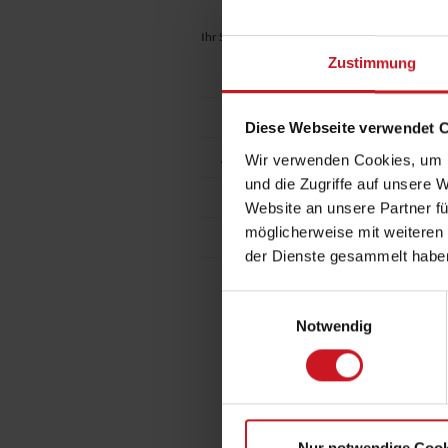
Ihr Standort:
Fachlexikon / Publikationen
|
Fach
Zustimmung
Fachlexikon: Alphabetisch
Fachlexikon als App
U
Diese Webseite verwendet 
F
Andere Publikationen
Wir verwenden Cookies, um I
und die Zugriffe auf unsere 
Bestellformular
Website an unsere Partner fü
möglicherweise mit weiteren
Kontakt
der Dienste gesammelt habe
Einwilligungsauswahl
Notwendig