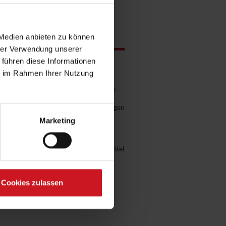
 Medien anbieten zu können
hrer Verwendung unserer
 führen diese Informationen
ie im Rahmen Ihrer Nutzung
tierter Beschichtungsstoff, der durch
 Verringerung der Saugfähigkeit stark
rk verdünntes Binde- oder
ditive enthalten, die auf den jeweiligen
 Mikroorganismen. Bei mineralischen
Marketing
t und eventuell gleichzeitig das
kimprägnierung, um das Imprägniermittel
Cookies zulassen