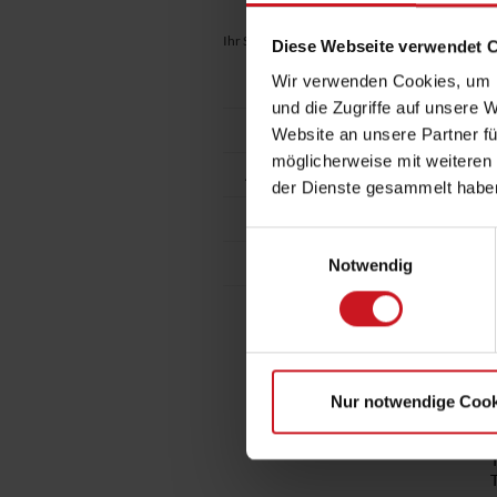
Ihr Standort:
Fachlexikon / Publikationen
|
Sti
Diese Webseite verwendet 
Wir verwenden Cookies, um I
Fachlexikon: Alphabetisch
und die Zugriffe auf unsere 
Fachlexikon als App
Website an unsere Partner fü
möglicherweise mit weiteren
Andere Publikationen
E
der Dienste gesammelt habe
T
s
Bestellformular
H
Einwilligungsauswahl
Kontakt
Notwendig
U
S
B
i
S
Nur notwendige Cook
T