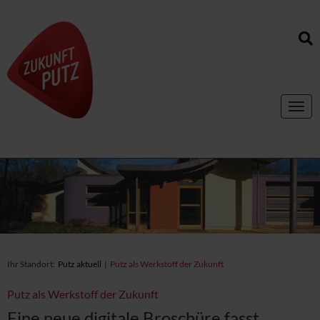
Toggl
navig
Ihr Standort:
Putz aktuell
|
Putz als Werkstoff der Zukunft
Putz als Werkstoff der Zukunft
Eine neue digitale Broschüre fasst