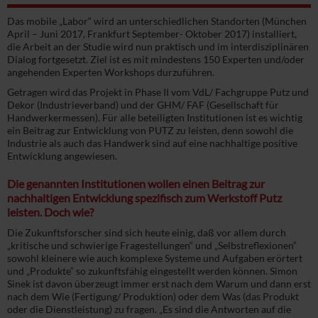
Das mobile „Labor“ wird an unterschiedlichen Standorten (München
April – Juni 2017, Frankfurt September- Oktober 2017) installiert,
die Arbeit an der Studie wird nun praktisch und im interdisziplinären
Dialog fortgesetzt. Ziel ist es mit mindestens 150 Experten und/oder
angehenden Experten Workshops durzuführen.
Getragen wird das Projekt in Phase II vom VdL/ Fachgruppe Putz und
Dekor (Industrieverband) und der GHM/ FAF (Gesellschaft für
Handwerkermessen). Für alle beteiligten Institutionen ist es wichtig
ein Beitrag zur Entwicklung von PUTZ zu leisten, denn sowohl die
Industrie als auch das Handwerk sind auf eine nachhaltige positive
Entwicklung angewiesen.
Die genannten Institutionen wollen einen Beitrag zur
nachhaltigen Entwicklung spezifisch zum Werkstoff Putz
leisten. Doch wie?
Die Zukunftsforscher sind sich heute einig, daß vor allem durch
„kritische und schwierige Fragestellungen“ und „Selbstreflexionen“
sowohl kleinere wie auch komplexe Systeme und Aufgaben erörtert
und „Produkte“ so zukunftsfähig eingestellt werden können. Simon
Sinek ist davon überzeugt immer erst nach dem Warum und dann erst
nach dem Wie (Fertigung/ Produktion) oder dem Was (das Produkt
oder die Dienstleistung) zu fragen. „Es sind die Antworten auf die