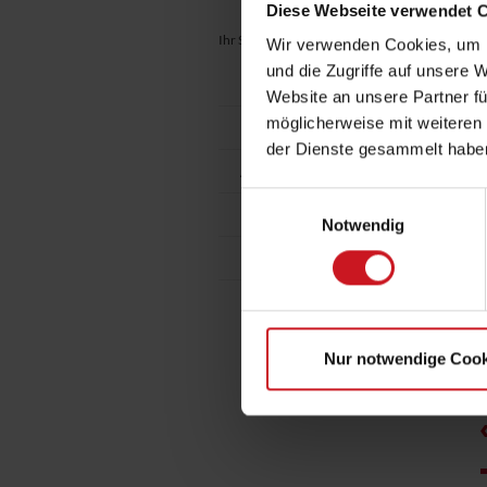
Diese Webseite verwendet 
Ihr Standort:
Fachlexikon / Publikationen
|
Sti
Wir verwenden Cookies, um I
und die Zugriffe auf unsere 
Fachlexikon: Alphabetisch
Website an unsere Partner fü
möglicherweise mit weiteren
Fachlexikon als App
der Dienste gesammelt habe
Andere Publikationen
(
b
Einwilligungsauswahl
F
Bestellformular
Notwendig
I
Ü
Kontakt
j
A
u
S
Nur notwendige Cook