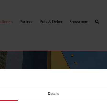
kationen
Partner
Putz & Dekor
Showroom
Details