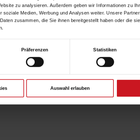
Website zu analysieren. Außerdem geben wir Informationen zu I
chwort
r soziale Medien, Werbung und Analysen weiter. Unsere Partner
 Daten zusammen, die Sie ihnen bereitgestellt haben oder die s
Fachlexikon für Putze & Beschichtungen
n.
Strukturviskosität
Präferenzen
Statistiken
iehe auch:
iskosität
Rheologie
Zurück
ies
Auswahl erlauben