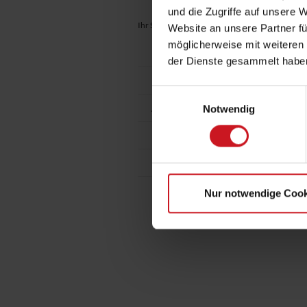
und die Zugriffe auf unsere 
Ihr Standort:
Fachlexikon / Publikationen
|
Sti
Website an unsere Partner fü
möglicherweise mit weiteren
Fachlexikon: Alphabetisch
der Dienste gesammelt habe
Fachlexikon als App
Einwilligungsauswahl
Andere Publikationen
Notwendig
S
Bestellformular
V
Kontakt
Nur notwendige Cook