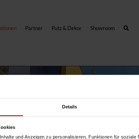
kationen
Partner
Putz & Dekor
Showroom
Details
Cookies
nhalte und Anzeigen zu personalisieren, Funktionen für soziale