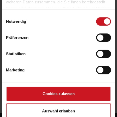
weiteren Daten zusammen, die Sie ihnen bereitgestellt
Fachlexikon für Putze & Beschichtungen
haben oder die sie im Rahmen Ihrer Nutzung der Dienste
gesammelt haben.
Einwilligungsauswahl
Isolieren
Notwendig
Siehe auch:
Präferenzen
Absperrmittel
Isolierfarbe
Wärmedämmung
Statistiken
Zurück
Marketing
Cookies zulassen
Auswahl erlauben