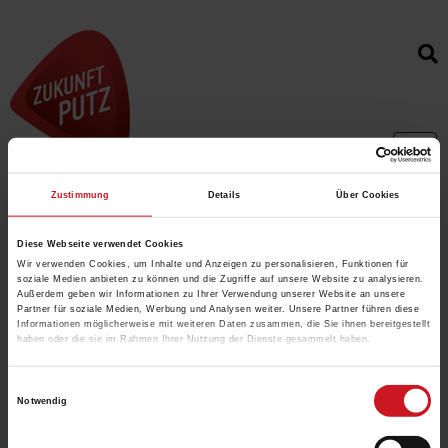
Toggl
navig
Zustimmung
Details
Über Cookies
Ihr Standort:
404
Diese Webseite verwendet Cookies
Seite nicht gefunden
Wir verwenden Cookies, um Inhalte und Anzeigen zu personalisieren, Funktionen für
soziale Medien anbieten zu können und die Zugriffe auf unsere Website zu analysieren.
Die Seite, die Sie aufrufen wollten, ist leider nicht (mehr) vorhanden.
Außerdem geben wir Informationen zu Ihrer Verwendung unserer Website an unsere
Partner für soziale Medien, Werbung und Analysen weiter. Unsere Partner führen diese
Informationen möglicherweise mit weiteren Daten zusammen, die Sie ihnen bereitgestellt
haben oder die sie im Rahmen Ihrer Nutzung der Dienste gesammelt haben.
Einwilligungsauswahl
Notwendig